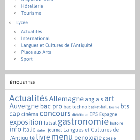
Hôtellerie
Tourisme
Lycée
Actualités
International
Langues et Cultures de l'Antiquité
Place aux Arts
Sport
ÉTIQUETTES
Actualités
art
Allemagne
anglais
Auvergne
bac pro
bts
bac techno
basket-ball
Bosnie
concours
cap
cinéma
EPS
Espagne
diététique
gastronomie
exposition
futsal
histoire
info
Italie
Langues et Cultures de
journal
italien
menu
livre
oenologie
l'Antiquité
poésie