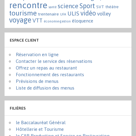
rencontre
Sport
science
SVT
théâtre
santé
tourisme
vidéo
ULIS
volley
trentenaire
UFA
voyage
VTT
éloquence
économie-gestion
ESPACE CLIENT
Réservation en ligne
Contacter le service des réservations
Offrez un repas au restaurant
Fonctionnement des restaurants
Prévisions de menus
Liste de diffusion des menus
FILIÈRES
le Baccalauréat Général
Hôtellerie et Tourisme
le CAP Production et Service en Restauration