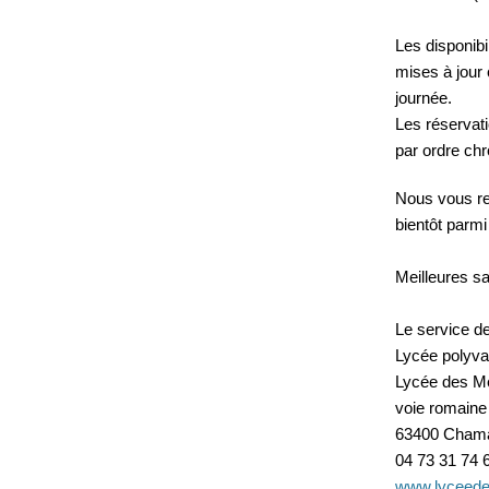
Les disponibi
mises à jour 
journée.
Les réservati
par ordre chr
Nous vous rem
bientôt parmi
Meilleures sa
Le service d
Lycée polyva
Lycée des Mét
voie romaine
63400 Chama
04 73 31 74 
www.lyceedec