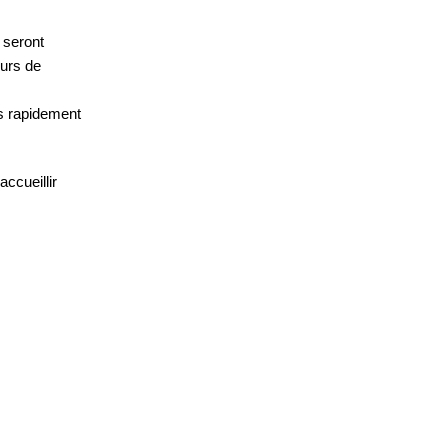
t seront
ours de
ès rapidement
ccueillir