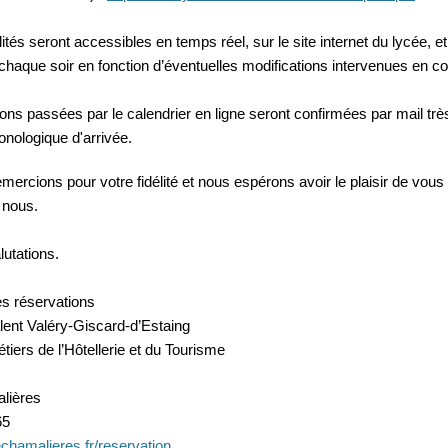
lités seront accessibles en temps réel, sur le site internet du lycée, e
chaque soir en fonction d’éventuelles modifications intervenues en c
ons passées par le calendrier en ligne seront confirmées par mail tr
onologique d'arrivée.
ercions pour votre fidélité et nous espérons avoir le plaisir de vous a
 nous.
lutations.
es réservations
lent Valéry-Giscard-d’Estaing
iers de l’Hôtellerie et du Tourisme
lières
65
hamalieres.fr/reservation