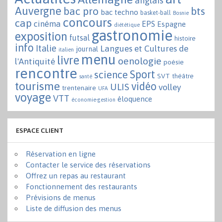
anglais
Auvergne
bac pro
bts
bac techno
basket-ball
Bosnie
concours
cap
cinéma
EPS
Espagne
diététique
gastronomie
exposition
futsal
histoire
info
Italie
Langues et Cultures de
journal
italien
menu
livre
oenologie
l'Antiquité
poésie
rencontre
Sport
science
SVT
théâtre
santé
tourisme
vidéo
ULIS
volley
trentenaire
UFA
voyage
VTT
éloquence
économie-gestion
ESPACE CLIENT
Réservation en ligne
Contacter le service des réservations
Offrez un repas au restaurant
Fonctionnement des restaurants
Prévisions de menus
Liste de diffusion des menus