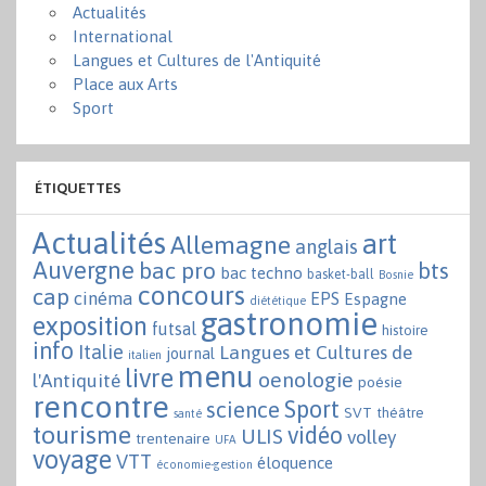
Actualités
International
Langues et Cultures de l'Antiquité
Place aux Arts
Sport
ÉTIQUETTES
Actualités
art
Allemagne
anglais
Auvergne
bac pro
bts
bac techno
basket-ball
Bosnie
concours
cap
cinéma
EPS
Espagne
diététique
gastronomie
exposition
futsal
histoire
info
Italie
Langues et Cultures de
journal
italien
menu
livre
oenologie
l'Antiquité
poésie
rencontre
Sport
science
SVT
théâtre
santé
tourisme
vidéo
ULIS
volley
trentenaire
UFA
voyage
VTT
éloquence
économie-gestion