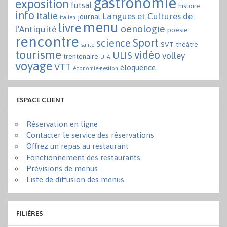
gastronomie
exposition
futsal
histoire
info
Italie
Langues et Cultures de
journal
italien
menu
livre
oenologie
l'Antiquité
poésie
rencontre
Sport
science
SVT
théâtre
santé
tourisme
vidéo
ULIS
volley
trentenaire
UFA
voyage
VTT
éloquence
économie-gestion
ESPACE CLIENT
Réservation en ligne
Contacter le service des réservations
Offrez un repas au restaurant
Fonctionnement des restaurants
Prévisions de menus
Liste de diffusion des menus
FILIÈRES