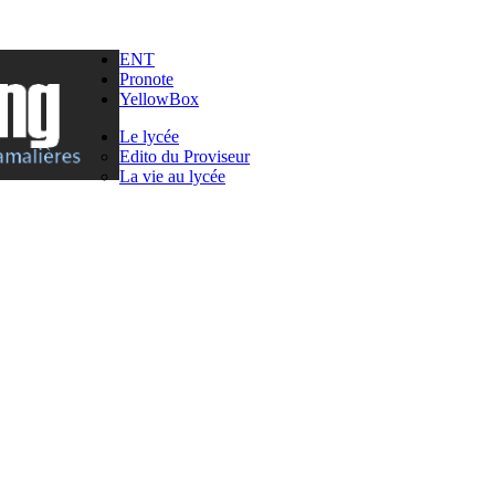
ENT
Pronote
YellowBox
Le lycée
Edito du Proviseur
La vie au lycée