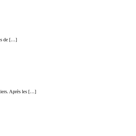
es de […]
iers. Après les […]