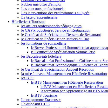
Publier une offre d’emploi
Les concours professionnels
Les interventions des professionnels au lycée
La taxe d’apprentissage
Hôtellerie et Tourisme
les ateliers professionnels pédagogiques
le CAP Production et Service en Restauration
le Certificat de Spécialisation Desserts de Restaurant
le Certificat de Spécialisation Métiers du Bar
les formations de sommellerie
le Brevet Professionnel Sommelier par apprentissa
le Certificat de Spécialisation Sommellerie
les Baccalauréats hôteliers
le Baccalauréat Professionnel « Cuisine » ou « Ser
le Baccalauréat Technologique « Science et Techniq
le Certificat de Spécialisation Accueil Réception
la mise à niveau Management en Hôtellerie Restauration
les BTS
le BTS Management en Hôtellerie Restauration
le BTS Management en Hôtellerie et Restau
la formation par Apprentissage du BTS M
le BTS Tourisme
Le programme Erasmus +
Le dispositif ULIS