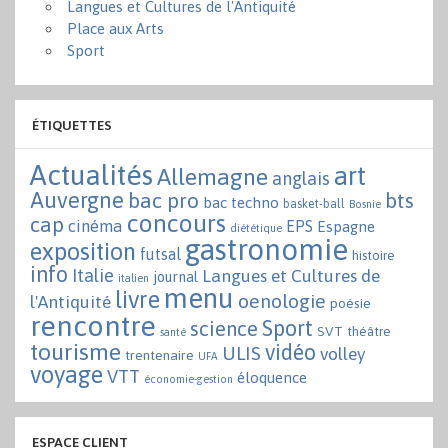
Langues et Cultures de l'Antiquité
Place aux Arts
Sport
ÉTIQUETTES
Actualités
art
Allemagne
anglais
Auvergne
bac pro
bts
bac techno
basket-ball
Bosnie
concours
cap
cinéma
EPS
Espagne
diététique
gastronomie
exposition
futsal
histoire
info
Italie
Langues et Cultures de
journal
italien
menu
livre
oenologie
l'Antiquité
poésie
rencontre
Sport
science
SVT
théâtre
santé
tourisme
vidéo
ULIS
volley
trentenaire
UFA
voyage
VTT
éloquence
économie-gestion
ESPACE CLIENT