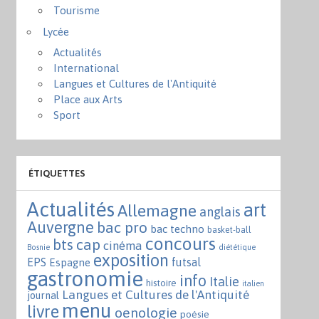
Tourisme
Lycée
Actualités
International
Langues et Cultures de l'Antiquité
Place aux Arts
Sport
ÉTIQUETTES
Actualités
art
Allemagne
anglais
Auvergne
bac pro
bac techno
basket-ball
concours
bts
cap
cinéma
Bosnie
diététique
exposition
EPS
futsal
Espagne
gastronomie
info
Italie
histoire
italien
Langues et Cultures de l'Antiquité
journal
menu
livre
oenologie
poésie