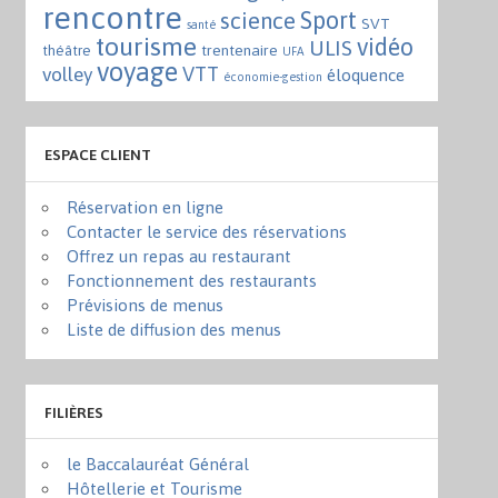
rencontre
Sport
science
SVT
santé
tourisme
vidéo
ULIS
trentenaire
théâtre
UFA
voyage
VTT
volley
éloquence
économie-gestion
ESPACE CLIENT
Réservation en ligne
Contacter le service des réservations
Offrez un repas au restaurant
Fonctionnement des restaurants
Prévisions de menus
Liste de diffusion des menus
FILIÈRES
le Baccalauréat Général
Hôtellerie et Tourisme