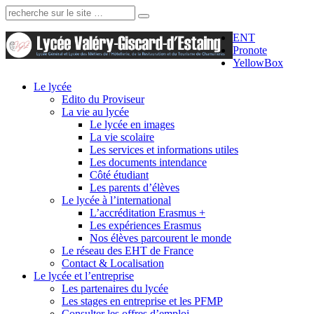
Recherche:
ENT
Pronote
YellowBox
Le lycée
Edito du Proviseur
La vie au lycée
Le lycée en images
La vie scolaire
Les services et informations utiles
Les documents intendance
Côté étudiant
Les parents d’élèves
Le lycée à l’international
L’accréditation Erasmus +
Les expériences Erasmus
Nos élèves parcourent le monde
Le réseau des EHT de France
Contact & Localisation
Le lycée et l’entreprise
Les partenaires du lycée
Les stages en entreprise et les PFMP
Consulter les offres d’emploi