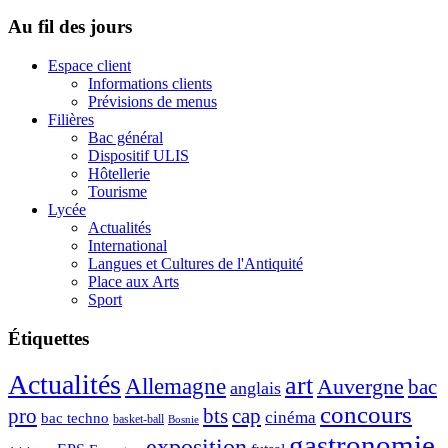
Au fil des jours
Espace client
Informations clients
Prévisions de menus
Filières
Bac général
Dispositif ULIS
Hôtellerie
Tourisme
Lycée
Actualités
International
Langues et Cultures de l'Antiquité
Place aux Arts
Sport
Étiquettes
Actualités
art
Allemagne
Auvergne
bac
anglais
concours
pro
bts
cap
cinéma
bac techno
basket-ball
Bosnie
gastronomie
exposition