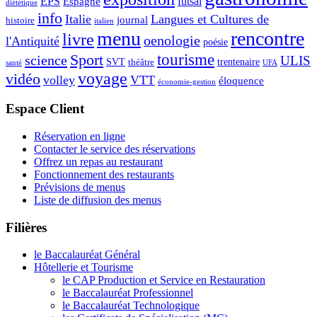
EPS
futsal
Espagne
diététique
info
Italie
Langues et Cultures de
journal
histoire
italien
menu
rencontre
livre
oenologie
l'Antiquité
poésie
tourisme
Sport
science
ULIS
SVT
théâtre
trentenaire
santé
UFA
voyage
vidéo
volley
VTT
éloquence
économie-gestion
Espace Client
Réservation en ligne
Contacter le service des réservations
Offrez un repas au restaurant
Fonctionnement des restaurants
Prévisions de menus
Liste de diffusion des menus
Filières
le Baccalauréat Général
Hôtellerie et Tourisme
le CAP Production et Service en Restauration
le Baccalauréat Professionnel
le Baccalauréat Technologique