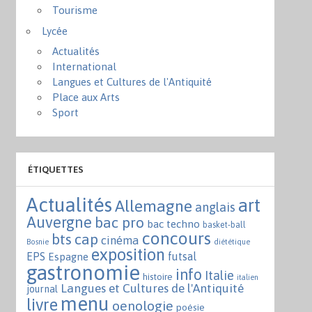
Tourisme
Lycée
Actualités
International
Langues et Cultures de l'Antiquité
Place aux Arts
Sport
ÉTIQUETTES
Actualités
art
Allemagne
anglais
Auvergne
bac pro
bac techno
basket-ball
concours
bts
cap
cinéma
Bosnie
diététique
exposition
EPS
futsal
Espagne
gastronomie
info
Italie
histoire
italien
Langues et Cultures de l'Antiquité
journal
menu
livre
oenologie
poésie