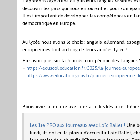
L’apprentissage d’une ou plusieurs langues vivantes es
découvrir les pays qui nous entourent et pour son ép
Il est important de développer les compétences en lan
démocratique en Europe.
Au lycée nous avons le choix : anglais, allemand, espag
européennes tout au long de leurs années lycée !
En savoir plus sur la Journée européenne des Langues V
–
https://eduscol.education.fr/3325/la-journee-europ
–
https://www.education.gouv.fr/journee-europeenne-d
Poursuivre la lecture avec des articles liés à ce thème 
Les 1re PRO aux fourneaux avec Loïc Ballet !
Une be
lundi, ils ont eu le plaisir d’accueillir Loïc Ballet,