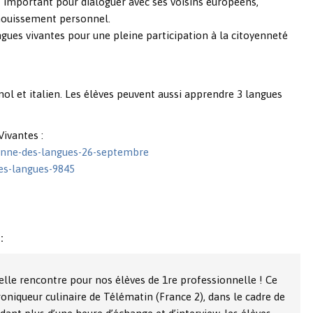
t important pour dialoguer avec ses voisins européens,
anouissement personnel.
gues vivantes pour une pleine participation à la citoyenneté
nol et italien. Les élèves peuvent aussi apprendre 3 langues
ivantes :
eenne-des-langues-26-septembre
es-langues-9845
:
lle rencontre pour nos élèves de 1re professionnelle ! Ce
 chroniqueur culinaire de Télématin (France 2), dans le cadre de