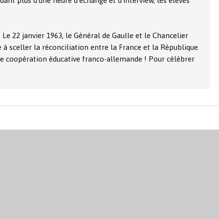
ant plus d’une heure d’échange et d’interview, les élèves
…
Le 22 janvier 1963, le Général de Gaulle et le Chancelier
à sceller la réconciliation entre la France et la République
s de coopération éducative franco-allemande ! Pour célébrer