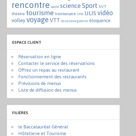
rencontre
Sport
science
SVT
santé
tourisme
vidéo
ULIS
trentenaire
théâtre
UFA
voyage
VTT
volley
éloquence
économie-gestion
ESPACE CLIENT
Réservation en ligne
Contacter le service des réservations
Offrez un repas au restaurant
Fonctionnement des restaurants
Prévisions de menus
Liste de diffusion des menus
FILIÈRES
le Baccalauréat Général
Hôtellerie et Tourisme