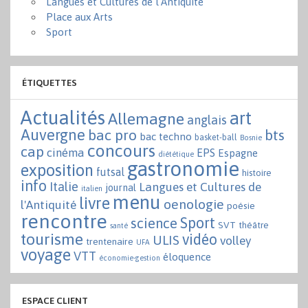
Langues et Cultures de l'Antiquité
Place aux Arts
Sport
ÉTIQUETTES
Actualités
art
Allemagne
anglais
Auvergne
bac pro
bts
bac techno
basket-ball
Bosnie
concours
cap
cinéma
EPS
Espagne
diététique
gastronomie
exposition
futsal
histoire
info
Italie
Langues et Cultures de
journal
italien
menu
livre
oenologie
l'Antiquité
poésie
rencontre
Sport
science
SVT
théâtre
santé
tourisme
vidéo
ULIS
volley
trentenaire
UFA
voyage
VTT
éloquence
économie-gestion
ESPACE CLIENT