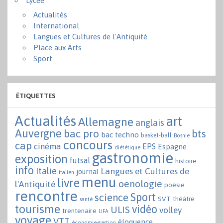
Lycée
Actualités
International
Langues et Cultures de l'Antiquité
Place aux Arts
Sport
ÉTIQUETTES
Actualités
art
Allemagne
anglais
Auvergne
bac pro
bts
bac techno
basket-ball
Bosnie
concours
cap
cinéma
EPS
Espagne
diététique
gastronomie
exposition
futsal
histoire
info
Italie
Langues et Cultures de
journal
italien
menu
livre
oenologie
l'Antiquité
poésie
rencontre
Sport
science
SVT
théâtre
santé
tourisme
vidéo
ULIS
volley
trentenaire
UFA
voyage
VTT
éloquence
économie-gestion