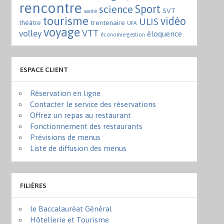
rencontre
Sport
science
SVT
santé
tourisme
vidéo
ULIS
trentenaire
théâtre
UFA
voyage
VTT
volley
éloquence
économie-gestion
ESPACE CLIENT
Réservation en ligne
Contacter le service des réservations
Offrez un repas au restaurant
Fonctionnement des restaurants
Prévisions de menus
Liste de diffusion des menus
FILIÈRES
le Baccalauréat Général
Hôtellerie et Tourisme