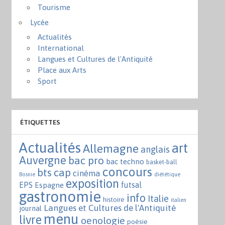
Tourisme
Lycée
Actualités
International
Langues et Cultures de l'Antiquité
Place aux Arts
Sport
ÉTIQUETTES
Actualités
art
Allemagne
anglais
Auvergne
bac pro
bac techno
basket-ball
concours
bts
cap
cinéma
Bosnie
diététique
exposition
EPS
futsal
Espagne
gastronomie
info
Italie
histoire
italien
Langues et Cultures de l'Antiquité
journal
menu
livre
oenologie
poésie