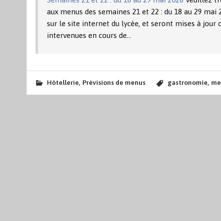
aux menus des semaines 21 et 22 : du 18 au 29 mai 2
sur le site internet du lycée, et seront mises à jou
intervenues en cours de…
,
,
Hôtellerie
Prévisions de menus
gastronomie
me