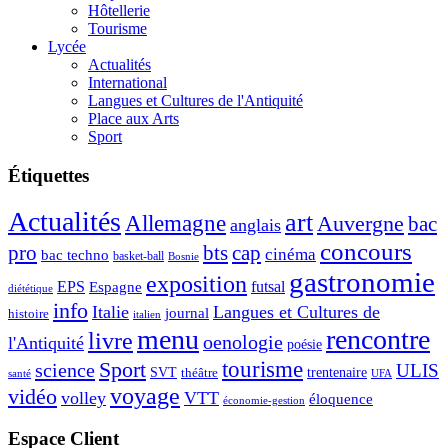
Hôtellerie
Tourisme
Lycée
Actualités
International
Langues et Cultures de l'Antiquité
Place aux Arts
Sport
Étiquettes
Actualités
art
Allemagne
Auvergne
bac
anglais
concours
pro
bts
cap
cinéma
bac techno
basket-ball
Bosnie
gastronomie
exposition
EPS
futsal
Espagne
diététique
info
Italie
Langues et Cultures de
journal
histoire
italien
menu
rencontre
livre
oenologie
l'Antiquité
poésie
tourisme
Sport
science
ULIS
SVT
théâtre
trentenaire
santé
UFA
voyage
vidéo
volley
VTT
éloquence
économie-gestion
Espace Client