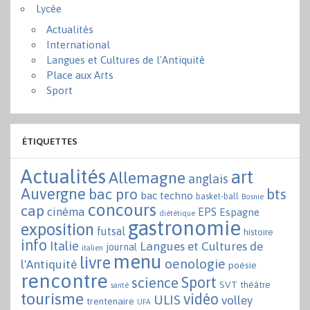
Lycée
Actualités
International
Langues et Cultures de l'Antiquité
Place aux Arts
Sport
ÉTIQUETTES
Actualités
art
Allemagne
anglais
Auvergne
bac pro
bts
bac techno
basket-ball
Bosnie
concours
cap
cinéma
EPS
Espagne
diététique
gastronomie
exposition
futsal
histoire
info
Italie
Langues et Cultures de
journal
italien
menu
livre
oenologie
l'Antiquité
poésie
rencontre
Sport
science
SVT
théâtre
santé
tourisme
vidéo
ULIS
volley
trentenaire
UFA