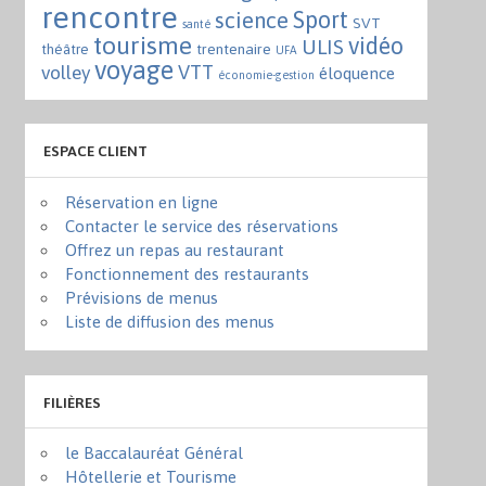
rencontre
Sport
science
SVT
santé
tourisme
vidéo
ULIS
trentenaire
théâtre
UFA
voyage
VTT
volley
éloquence
économie-gestion
ESPACE CLIENT
Réservation en ligne
Contacter le service des réservations
Offrez un repas au restaurant
Fonctionnement des restaurants
Prévisions de menus
Liste de diffusion des menus
FILIÈRES
le Baccalauréat Général
Hôtellerie et Tourisme