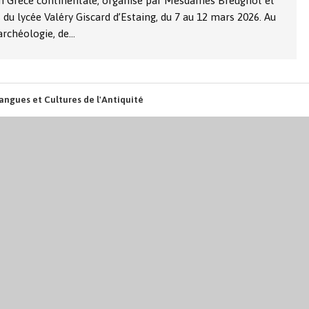
en Grèce continentale, organisé par Mesdames Breugnot et
du lycée Valéry Giscard d’Estaing, du 7 au 12 mars 2026. Au
archéologie, de…
angues et Cultures de l'Antiquité