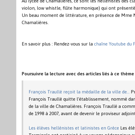
Au lycée de Chamalières, ce sont les hellénistes des c
violon, low whistle, flûte harmonique) qui ont présenté
Un beau moment de littérature, en présence de Mme Nat
Chamalières.
En savoir plus : Rendez-vous sur la
chaîne Youtube du F
Poursuivre la lecture avec des articles liés à ce thème 
François Traullé reçoit la médaille de la ville de…
Pr
François Traullé quitte l’établissement, nommé dans
de la ville de Chamalières. François Traullé a co
de 1998 à 2007, avant de devenir le proviseur adjoin
Les élèves hellénistes et latinistes en Grèce
Les élè