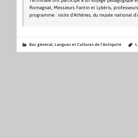
Terminale ont participé à un voyage pédagogique 
Romagnat, Messieurs Fantin et Lybéris, professeurs 
programme : visite d’Athènes, du musée national d’
,
Bac général
Langues et Cultures de l'Antiquité
L