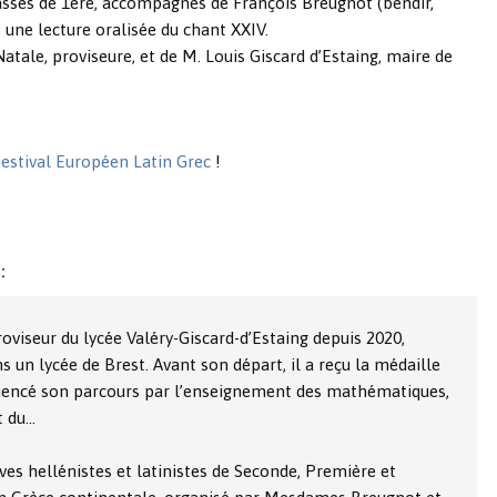
lasses de 1ère, accompagnés de François Breugnot (bendir,
 une lecture oralisée du chant XXIV.
ale, proviseure, et de M. Louis Giscard d’Estaing, maire de
estival Européen Latin Grec
!
:
oviseur du lycée Valéry-Giscard-d’Estaing depuis 2020,
 un lycée de Brest. Avant son départ, il a reçu la médaille
mmencé son parcours par l’enseignement des mathématiques,
t du…
ves hellénistes et latinistes de Seconde, Première et