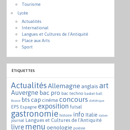
Tourisme
Lycée
Actualités
International
Langues et Cultures de l'Antiquité
Place aux Arts
Sport
ÉTIQUETTES
Actualités
art
Allemagne
anglais
Auvergne
bac pro
bac techno
basket-ball
concours
bts
cap
cinéma
Bosnie
diététique
exposition
EPS
futsal
Espagne
gastronomie
info
Italie
histoire
italien
Langues et Cultures de l'Antiquité
journal
menu
livre
oenologie
poésie