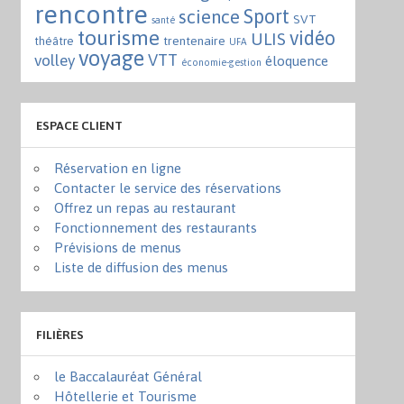
rencontre
Sport
science
SVT
santé
tourisme
vidéo
ULIS
trentenaire
théâtre
UFA
voyage
VTT
volley
éloquence
économie-gestion
ESPACE CLIENT
Réservation en ligne
Contacter le service des réservations
Offrez un repas au restaurant
Fonctionnement des restaurants
Prévisions de menus
Liste de diffusion des menus
FILIÈRES
le Baccalauréat Général
Hôtellerie et Tourisme