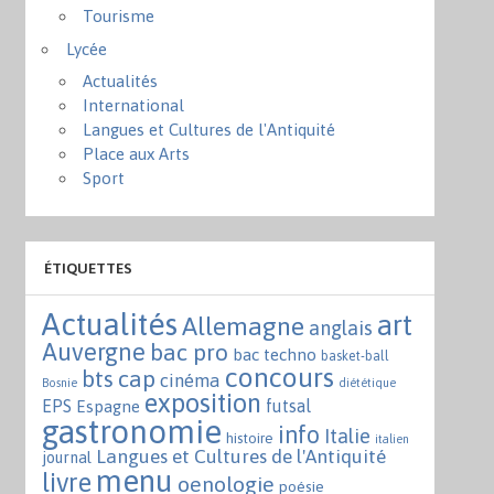
Tourisme
Lycée
Actualités
International
Langues et Cultures de l'Antiquité
Place aux Arts
Sport
ÉTIQUETTES
Actualités
art
Allemagne
anglais
Auvergne
bac pro
bac techno
basket-ball
concours
bts
cap
cinéma
Bosnie
diététique
exposition
EPS
futsal
Espagne
gastronomie
info
Italie
histoire
italien
Langues et Cultures de l'Antiquité
journal
menu
livre
oenologie
poésie