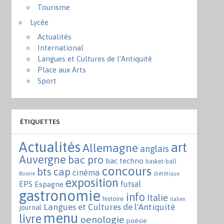
Tourisme
Lycée
Actualités
International
Langues et Cultures de l'Antiquité
Place aux Arts
Sport
ÉTIQUETTES
Actualités
art
Allemagne
anglais
Auvergne
bac pro
bac techno
basket-ball
concours
bts
cap
cinéma
Bosnie
diététique
exposition
EPS
futsal
Espagne
gastronomie
info
Italie
histoire
italien
Langues et Cultures de l'Antiquité
journal
menu
livre
oenologie
poésie