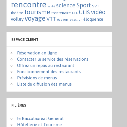
rencontre
Sport
science
SVT
santé
tourisme
vidéo
ULIS
trentenaire
théâtre
UFA
voyage
VTT
volley
éloquence
économie-gestion
ESPACE CLIENT
Réservation en ligne
Contacter le service des réservations
Offrez un repas au restaurant
Fonctionnement des restaurants
Prévisions de menus
Liste de diffusion des menus
FILIÈRES
le Baccalauréat Général
Hôtellerie et Tourisme