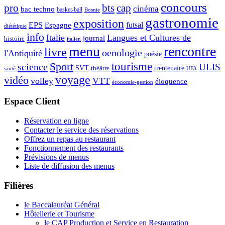
concours
pro
bts
cap
cinéma
bac techno
basket-ball
Bosnie
gastronomie
exposition
EPS
futsal
Espagne
diététique
info
Italie
Langues et Cultures de
journal
histoire
italien
menu
rencontre
livre
oenologie
l'Antiquité
poésie
tourisme
Sport
science
ULIS
SVT
théâtre
trentenaire
santé
UFA
voyage
vidéo
volley
VTT
éloquence
économie-gestion
Espace Client
Réservation en ligne
Contacter le service des réservations
Offrez un repas au restaurant
Fonctionnement des restaurants
Prévisions de menus
Liste de diffusion des menus
Filières
le Baccalauréat Général
Hôtellerie et Tourisme
le CAP Production et Service en Restauration