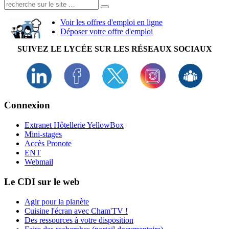
Recherche:
Voir les offres d'emploi en ligne
Déposer votre offre d'emploi
SUIVEZ LE LYCÉE SUR LES RÉSEAUX SOCIAUX
Connexion
Extranet Hôtellerie YellowBox
Mini-stages
Accès Pronote
ENT
Webmail
Le CDI sur le web
Agir pour la planète
Cuisine l'écran avec Cham'TV !
Des ressources à votre disposition