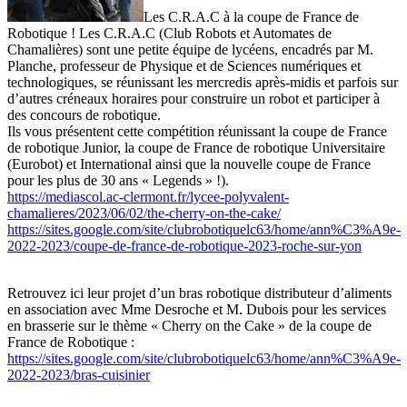
Les C.R.A.C à la coupe de France de
Robotique ! Les C.R.A.C (Club Robots et Automates de
Chamalières) sont une petite équipe de lycéens, encadrés par M.
Planche, professeur de Physique et de Sciences numériques et
technologiques, se réunissant les mercredis après-midis et parfois sur
d’autres créneaux horaires pour construire un robot et participer à
des concours de robotique.
Ils vous présentent cette compétition réunissant la coupe de France
de robotique Junior, la coupe de France de robotique Universitaire
(Eurobot) et International ainsi que la nouvelle coupe de France
pour les plus de 30 ans « Legends » !).
https://mediascol.ac-clermont.fr/lycee-polyvalent-
chamalieres/2023/06/02/the-cherry-on-the-cake/
https://sites.google.com/site/clubrobotiquelc63/home/ann%C3%A9e-
2022-2023/coupe-de-france-de-robotique-2023-roche-sur-yon
Retrouvez ici leur projet d’un bras robotique distributeur d’aliments
en association avec Mme Desroche et M. Dubois pour les services
en brasserie sur le thème « Cherry on the Cake » de la coupe de
France de Robotique :
https://sites.google.com/site/clubrobotiquelc63/home/ann%C3%A9e-
2022-2023/bras-cuisinier