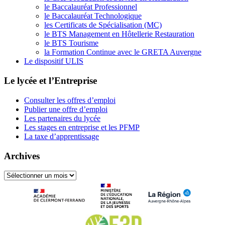
le Baccalauréat Professionnel
le Baccalauréat Technologique
les Certificats de Spécialisation (MC)
le BTS Management en Hôtellerie Restauration
le BTS Tourisme
la Formation Continue avec le GRETA Auvergne
Le dispositif ULIS
Le lycée et l’Entreprise
Consulter les offres d’emploi
Publier une offre d’emploi
Les partenaires du lycée
Les stages en entreprise et les PFMP
La taxe d’apprentissage
Archives
Archives