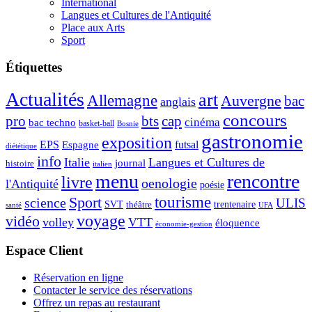
International
Langues et Cultures de l'Antiquité
Place aux Arts
Sport
Étiquettes
Actualités
art
Allemagne
Auvergne
bac
anglais
concours
pro
bts
cap
cinéma
bac techno
basket-ball
Bosnie
gastronomie
exposition
EPS
futsal
Espagne
diététique
info
Italie
Langues et Cultures de
journal
histoire
italien
menu
rencontre
livre
oenologie
l'Antiquité
poésie
tourisme
Sport
science
ULIS
SVT
théâtre
trentenaire
santé
UFA
voyage
vidéo
volley
VTT
éloquence
économie-gestion
Espace Client
Réservation en ligne
Contacter le service des réservations
Offrez un repas au restaurant