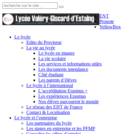
Recherche:
ENT
Pronote
YellowBox
Le lycée
Edito du Proviseur
La vie au lycée
Le lycée en images
La vie scolaire
Les services et informations utiles
Les documents intendance
Côté étudiant
Les parents d’élèves
Le lycée à l’international
L’accréditation Erasmus +
Les expériences Erasmus
Nos élèves parcourent le monde
Le réseau des EHT de France
Contact & Localisation
Le lycée et l’entreprise
Les partenaires du lycée
Les stages en entreprise et les PFMP
Consulter les offres d’emploi