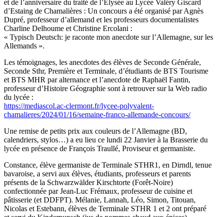
et de l’anniversaire du traité de l’Elysée au Lycée Valéry Giscard
d’Estaing de Chamalières : Un concours a été organisé par Agnès
Dupré, professeur d’allemand et les professeurs documentalistes
Charline Delhoume et Christine Ercolani :
« Typisch Deutsch: je raconte mon anecdote sur l’Allemagne, sur les
Allemands ».
Les témoignages, les anecdotes des élèves de Seconde Générale,
Seconde Sthr, Première et Terminale, d’étudiants de BTS Tourisme
et BTS MHR par alternance et l’anecdote de Raphaël Fantin,
professeur d’Histoire Géographie sont à retrouver sur la Web radio
du lycée :
https://mediascol.ac-clermont.fr/lycee-polyvalent-
chamalieres/2024/01/16/semaine-franco-allemande-concours/
Une remise de petits prix aux couleurs de l’Allemagne (BD,
calendriers, stylos…) a eu lieu ce lundi 22 Janvier à la Brasserie du
lycée en présence de François Traullé, Proviseur et germaniste.
Constance, élève germaniste de Terminale STHR1, en Dirndl, tenue
bavaroise, a servi aux élèves, étudiants, professeurs et parents
présents de la Schwarzwälder Kirschtorte (Forêt-Noire)
confectionnée par Jean-Luc Frémaux, professeur de cuisine et
pâtisserie (et DDFPT). Mélanie, Lannah, Léo, Simon, Titouan,
Nicolas et Estebann, élèves de Terminale STHR 1 et 2 ont préparé