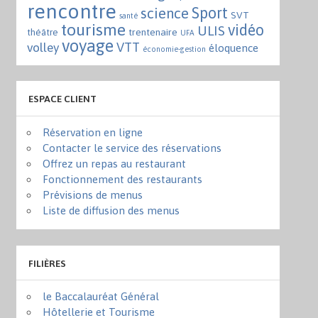
rencontre
Sport
science
SVT
santé
tourisme
vidéo
ULIS
trentenaire
théâtre
UFA
voyage
VTT
volley
éloquence
économie-gestion
ESPACE CLIENT
Réservation en ligne
Contacter le service des réservations
Offrez un repas au restaurant
Fonctionnement des restaurants
Prévisions de menus
Liste de diffusion des menus
FILIÈRES
le Baccalauréat Général
Hôtellerie et Tourisme