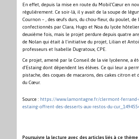
En effet, depuis la mise en route du Mobil’Cœur en no
régulièrement. Ce soir-là, il y avait de la soupe de lég
Cournon – , des œufs durs, du chou-fleur, du poulet, de
confectionnés par Clara, Hugo et Noa du lycée hôtelier
deuxième fois, mais le projet perdure depuis quatre ans
de Nolan qui était à l’initiative du projet, Lilian et A
professeurs et Isabelle Dugratoux, CPE.
Ce projet, amené par le Conseil de la vie lycéenne, a é
d’Estaing dont dépendent les élèves. Ce qui leur a permi
pistache, des coques de macarons, des cakes citron et d
du Cœur.
Source :
https://www.lamontagne.fr/clermont-ferrand-63
estaing-offrent-des-desserts-aux-restos-du-cur_149455
Poursuivre la lecture avec des articles liés à ce thème 