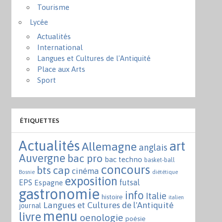
Tourisme
Lycée
Actualités
International
Langues et Cultures de l'Antiquité
Place aux Arts
Sport
ÉTIQUETTES
Actualités
art
Allemagne
anglais
Auvergne
bac pro
bac techno
basket-ball
concours
bts
cap
cinéma
Bosnie
diététique
exposition
EPS
futsal
Espagne
gastronomie
info
Italie
histoire
italien
Langues et Cultures de l'Antiquité
journal
menu
livre
oenologie
poésie