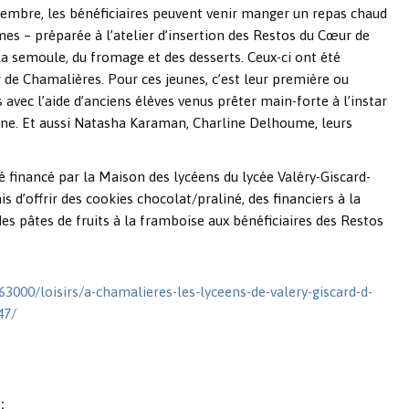
vembre, les bénéficiaires peuvent venir manger un repas chaud
umes – préparée à l’atelier d’insertion des Restos du Cœur de
 la semoule, du fromage et des desserts. Ceux-ci ont été
 de Chamalières. Pour ces jeunes, c’est leur première ou
 avec l’aide d’anciens élèves venus prêter main-forte à l’instar
ntoine. Et aussi Natasha Karaman, Charline Delhoume, leurs
té financé par la Maison des lycéens du lycée Valéry-Giscard-
s d’offrir des cookies chocolat/praliné, des financiers à la
es pâtes de fruits à la framboise aux bénéficiaires des Restos
000/loisirs/a-chamalieres-les-lyceens-de-valery-giscard-d-
47/
: