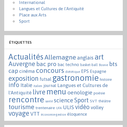
International
Langues et Cultures de l'Antiquité
Place aux Arts
Sport
ÉTIQUETTES
Actualités
art
Allemagne
anglais
Auvergne
bac pro
bts
bac techno
basket-ball
Bosnie
concours
cap
cinéma
EPS
Espagne
diététique
gastronomie
exposition
futsal
histoire
info
Italie
Langues et Cultures de
journal
italien
menu
livre
oenologie
l'Antiquité
poésie
rencontre
Sport
science
SVT
théâtre
santé
tourisme
vidéo
ULIS
volley
trentenaire
UFA
voyage
VTT
éloquence
économie-gestion