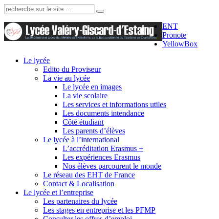
Recherche:
ENT
Pronote
YellowBox
Le lycée
Edito du Proviseur
La vie au lycée
Le lycée en images
La vie scolaire
Les services et informations utiles
Les documents intendance
Côté étudiant
Les parents d’élèves
Le lycée à l’international
L’accréditation Erasmus +
Les expériences Erasmus
Nos élèves parcourent le monde
Le réseau des EHT de France
Contact & Localisation
Le lycée et l’entreprise
Les partenaires du lycée
Les stages en entreprise et les PFMP
Consulter les offres d’emploi