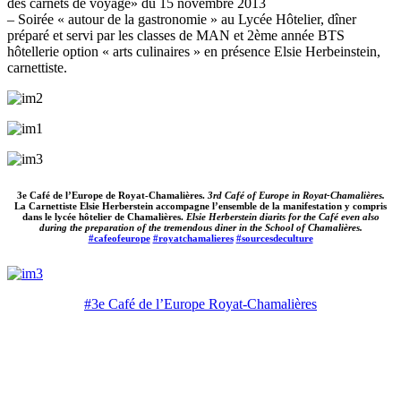
des carnets de voyage» du 15 novembre 2013
– Soirée « autour de la gastronomie » au Lycée Hôtelier, dîner
préparé et servi par les classes de MAN et 2ème année BTS
hôtellerie option « arts culinaires » en présence Elsie Herbeinstein,
carnettiste.
3e Café de l’Europe de Royat-Chamalières.
3rd Café of Europe in Royat-Chamalières.
La Carnettiste Elsie Herberstein accompagne l’ensemble de la manifestation y compris
dans le lycée hôtelier de Chamalières.
Elsie Herberstein diarits for the Café even also
during the preparation of the tremendous diner in the School of Chamalières.
#cafeofeurope
#royatchamalieres
#sourcesdeculture
#3e Café de l’Europe Royat-Chamalières