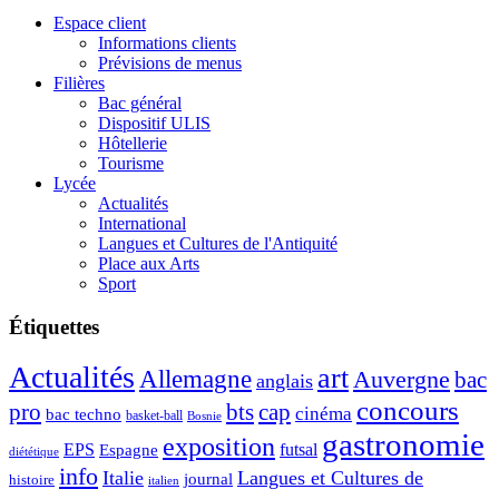
Espace client
Informations clients
Prévisions de menus
Filières
Bac général
Dispositif ULIS
Hôtellerie
Tourisme
Lycée
Actualités
International
Langues et Cultures de l'Antiquité
Place aux Arts
Sport
Étiquettes
Actualités
art
Allemagne
Auvergne
bac
anglais
concours
pro
bts
cap
cinéma
bac techno
basket-ball
Bosnie
gastronomie
exposition
EPS
futsal
Espagne
diététique
info
Italie
Langues et Cultures de
journal
histoire
italien