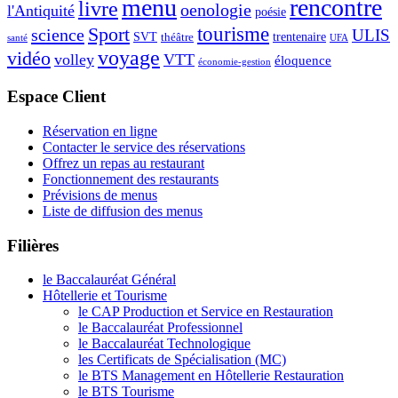
menu
rencontre
livre
oenologie
l'Antiquité
poésie
tourisme
Sport
science
ULIS
SVT
théâtre
trentenaire
santé
UFA
voyage
vidéo
volley
VTT
éloquence
économie-gestion
Espace Client
Réservation en ligne
Contacter le service des réservations
Offrez un repas au restaurant
Fonctionnement des restaurants
Prévisions de menus
Liste de diffusion des menus
Filières
le Baccalauréat Général
Hôtellerie et Tourisme
le CAP Production et Service en Restauration
le Baccalauréat Professionnel
le Baccalauréat Technologique
les Certificats de Spécialisation (MC)
le BTS Management en Hôtellerie Restauration
le BTS Tourisme