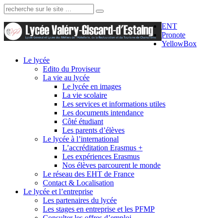
Recherche:
ENT
Pronote
YellowBox
Le lycée
Edito du Proviseur
La vie au lycée
Le lycée en images
La vie scolaire
Les services et informations utiles
Les documents intendance
Côté étudiant
Les parents d’élèves
Le lycée à l’international
L’accréditation Erasmus +
Les expériences Erasmus
Nos élèves parcourent le monde
Le réseau des EHT de France
Contact & Localisation
Le lycée et l’entreprise
Les partenaires du lycée
Les stages en entreprise et les PFMP
Consulter les offres d’emploi