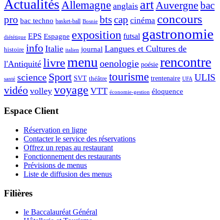
Actualités
art
Allemagne
Auvergne
bac
anglais
concours
pro
bts
cap
cinéma
bac techno
basket-ball
Bosnie
gastronomie
exposition
EPS
futsal
Espagne
diététique
info
Italie
Langues et Cultures de
journal
histoire
italien
menu
rencontre
livre
oenologie
l'Antiquité
poésie
tourisme
Sport
science
ULIS
SVT
théâtre
trentenaire
santé
UFA
voyage
vidéo
volley
VTT
éloquence
économie-gestion
Espace Client
Réservation en ligne
Contacter le service des réservations
Offrez un repas au restaurant
Fonctionnement des restaurants
Prévisions de menus
Liste de diffusion des menus
Filières
le Baccalauréat Général