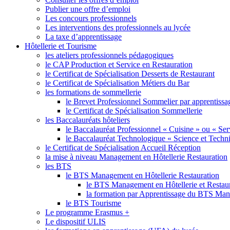
Publier une offre d’emploi
Les concours professionnels
Les interventions des professionnels au lycée
La taxe d’apprentissage
Hôtellerie et Tourisme
les ateliers professionnels pédagogiques
le CAP Production et Service en Restauration
le Certificat de Spécialisation Desserts de Restaurant
le Certificat de Spécialisation Métiers du Bar
les formations de sommellerie
le Brevet Professionnel Sommelier par apprentissa
le Certificat de Spécialisation Sommellerie
les Baccalauréats hôteliers
le Baccalauréat Professionnel « Cuisine » ou « Ser
le Baccalauréat Technologique « Science et Techniq
le Certificat de Spécialisation Accueil Réception
la mise à niveau Management en Hôtellerie Restauration
les BTS
le BTS Management en Hôtellerie Restauration
le BTS Management en Hôtellerie et Restau
la formation par Apprentissage du BTS M
le BTS Tourisme
Le programme Erasmus +
Le dispositif ULIS