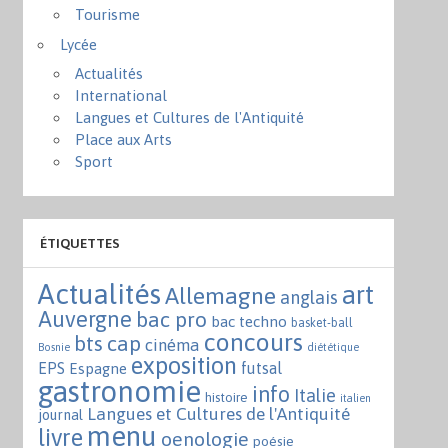
Tourisme
Lycée
Actualités
International
Langues et Cultures de l'Antiquité
Place aux Arts
Sport
ÉTIQUETTES
Actualités
art
Allemagne
anglais
Auvergne
bac pro
bac techno
basket-ball
concours
bts
cap
cinéma
Bosnie
diététique
exposition
EPS
futsal
Espagne
gastronomie
info
Italie
histoire
italien
Langues et Cultures de l'Antiquité
journal
menu
livre
oenologie
poésie