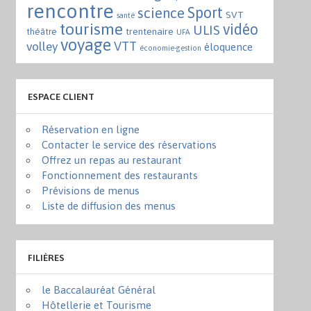
rencontre
Sport
science
SVT
santé
tourisme
vidéo
ULIS
trentenaire
théâtre
UFA
voyage
VTT
volley
éloquence
économie-gestion
ESPACE CLIENT
Réservation en ligne
Contacter le service des réservations
Offrez un repas au restaurant
Fonctionnement des restaurants
Prévisions de menus
Liste de diffusion des menus
FILIÈRES
le Baccalauréat Général
Hôtellerie et Tourisme