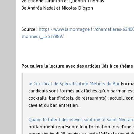
2e Etienne Jaranton et Quentin Thomas
3e Andréa Nadal et Nicolas Diogon
Source :
https://www.lamontagne.fr/chamalieres-63400/
lhonneur_13517889/
Poursuivre la lecture avec des articles liés à ce thème 
le Certificat de Spécialisation Métiers du Bar
Format
candidats sont formés aux tâches qu’un barman est 
cocktails, bar d’hôtels, de restaurants) : accueil, co
cave et du bar, entretien…
Quand le talent des élèves sublime le Saint-Nectair
brillamment représenté leur formation lors d’une c
organisée jeudi 29 janvier au lycée Valéry Larbaud de 