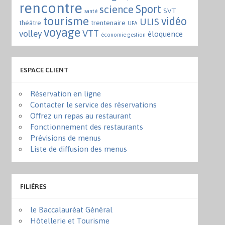
rencontre
Sport
science
SVT
santé
tourisme
vidéo
ULIS
trentenaire
théâtre
UFA
voyage
VTT
volley
éloquence
économie-gestion
ESPACE CLIENT
Réservation en ligne
Contacter le service des réservations
Offrez un repas au restaurant
Fonctionnement des restaurants
Prévisions de menus
Liste de diffusion des menus
FILIÈRES
le Baccalauréat Général
Hôtellerie et Tourisme