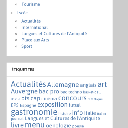
Tourisme
Lycée
Actualités
International
Langues et Cultures de l'Antiquité
Place aux Arts
Sport
ÉTIQUETTES
Actualités
art
Allemagne
anglais
Auvergne
bac pro
bac techno
basket-ball
concours
bts
cap
cinéma
Bosnie
diététique
exposition
EPS
futsal
Espagne
gastronomie
info
Italie
histoire
italien
Langues et Cultures de l'Antiquité
journal
menu
livre
oenologie
poésie