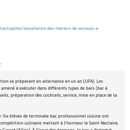
actualites/lexcellence-des-metiers-de-services-a-
:
ion se préparant en alternance en un an (UFA). Les
amené à exécuter dans différents types de bars (bar à
nseils, préparation des cocktails, service, mise en place de la
e
Six élèves de terminale bac professionnel cuisine ont
ompétition culinaire mettant à l’honneur le Saint-Nectaire,
Cusset (Allier). À l’issue des épreuves, le jury a distingué