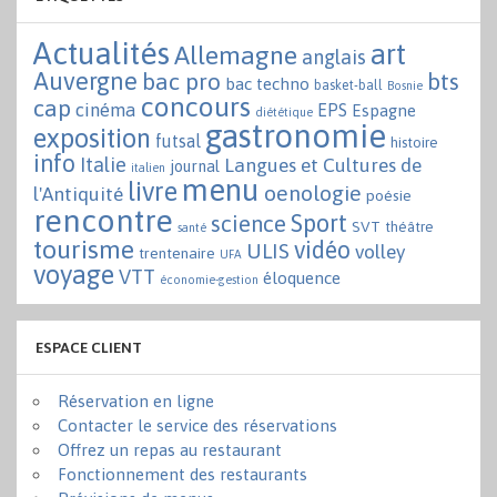
Actualités
art
Allemagne
anglais
Auvergne
bac pro
bts
bac techno
basket-ball
Bosnie
concours
cap
cinéma
EPS
Espagne
diététique
gastronomie
exposition
futsal
histoire
info
Italie
Langues et Cultures de
journal
italien
menu
livre
oenologie
l'Antiquité
poésie
rencontre
Sport
science
SVT
théâtre
santé
tourisme
vidéo
ULIS
volley
trentenaire
UFA
voyage
VTT
éloquence
économie-gestion
ESPACE CLIENT
Réservation en ligne
Contacter le service des réservations
Offrez un repas au restaurant
Fonctionnement des restaurants